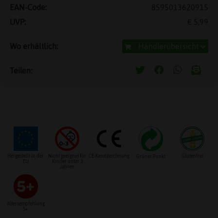
EAN-Code:
8595013620915
UVP:
€ 5,99
Wo erhältlich:
Händlerübersicht
Teilen:
Hergestellt in der
Nicht geeignet für
CE-Kennzeichnung
Glutenfrei
Grüner Punkt
EU
Kinder unter 3
Jahren
Altersempfehlung
5+