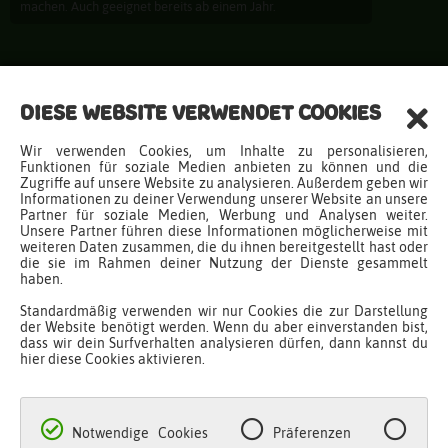
machen. Auch geeignet bereits ab einem Jahr.
Entdecken
DIESE WEBSITE VERWENDET COOKIES
Produkte
Wir verwenden Cookies, um Inhalte zu personalisieren,
Ideen
Funktionen für soziale Medien anbieten zu können und die
Zugriffe auf unsere Website zu analysieren. Außerdem geben wir
Downloads
Informationen zu deiner Verwendung unserer Website an unsere
Newsletter
Partner für soziale Medien, Werbung und Analysen weiter.
Unsere Partner führen diese Informationen möglicherweise mit
Infos
weiteren Daten zusammen, die du ihnen bereitgestellt hast oder
die sie im Rahmen deiner Nutzung der Dienste gesammelt
haben.
Fragen & Antworten
Standardmäßig verwenden wir nur Cookies die zur Darstellung
Kontakt
der Website benötigt werden. Wenn du aber einverstanden bist,
dass wir dein Surfverhalten analysieren dürfen, dann kannst du
Über Malinos
hier diese Cookies aktivieren.
Katalog
B2B Shop
Händlerregistrierung
Notwendige Cookies
Präferenzen