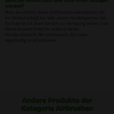
Kann der Artikel auch über euch direkt bezogen
geeignet für Kinder ab 6 Jahren
werden?
Nein, wir sind ein reines Großhandelsunternehmen, d.h.
Lieferumfang:
ein Verkauf erfolgt nur über unsere Handelspartner, die
1x Graffiti Airbrush Workshop - rot
Euch gerne mit ihrem Service zur Verfügung stehen. Eine
1x Spritzpistole
kleine Auswahl findet Ihr direkt im Reiter
1x Luftschlauch aus Latex
Händlerübersicht. Wir sind bemüht, die Listen
10x Airbrush Magic Stifte
regelmäßig zu aktualisieren.
10x Airbrush Textil Stifte
1x Magic Stift
8x Schablonen
1x Netzteil
1x Bedienungsanleitung (deutsch/englisch)
Andere Produkte der
Kategorie Airbrushen