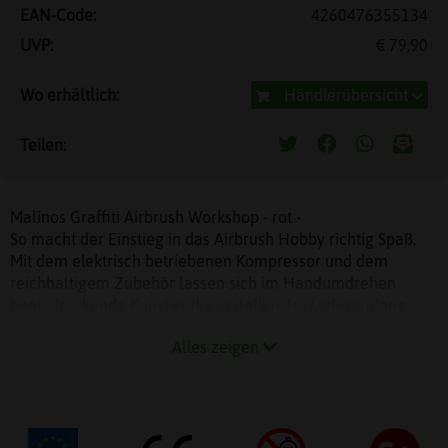
EAN-Code:
4260476355134
UVP:
€ 79,90
Wo erhältlich:
Händlerübersicht
Teilen:
Malinos Graffiti Airbrush Workshop - rot -
So macht der Einstieg in das Airbrush Hobby richtig Spaß.
Mit dem elektrisch betriebenen Kompressor und dem
reichhaltigem Zubehör lassen sich im Handumdrehen
beeindruckende Kunstwerke erstellen. Im Lieferumfang
sind nämlich bereits 10 x Malinos Airbrush Textil, 10 x
Alles zeigen
Airbrush Magic Stifte und 8 tolle Schablonen enthalten.
Die Funktionsweise ist denkbar einfach: Der Stift wird in die
Airbrush Pistole eingesetzt und auf Knopfdruck werden
dann die Farbpartikel durch den konstanten Luftstrom
punktgenau verteilt. Die Sprühstärke kann über ein Ventil