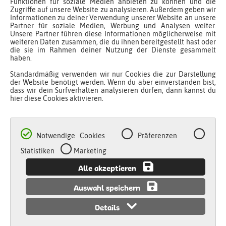
Ideen
Funktionen für soziale Medien anbieten zu können und die
Zugriffe auf unsere Website zu analysieren. Außerdem geben wir
Downloads
Informationen zu deiner Verwendung unserer Website an unsere
Newsletter
Partner für soziale Medien, Werbung und Analysen weiter.
Unsere Partner führen diese Informationen möglicherweise mit
Infos
weiteren Daten zusammen, die du ihnen bereitgestellt hast oder
die sie im Rahmen deiner Nutzung der Dienste gesammelt
haben.
Fragen & Antworten
Standardmäßig verwenden wir nur Cookies die zur Darstellung
Kontakt
der Website benötigt werden. Wenn du aber einverstanden bist,
dass wir dein Surfverhalten analysieren dürfen, dann kannst du
Über Malinos
hier diese Cookies aktivieren.
Katalog
B2B Shop
Händlerregistrierung
Notwendige Cookies
Präferenzen
Social Media
Statistiken
Marketing
Alle akzeptieren
Folge uns auf Instagram
Folge uns auf Facebook
Auswahl speichern
Folge uns auf Youtube
Details