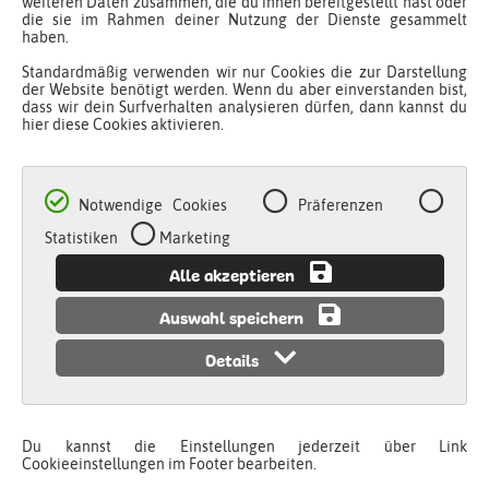
Infos
weiteren Daten zusammen, die du ihnen bereitgestellt hast oder
die sie im Rahmen deiner Nutzung der Dienste gesammelt
haben.
Fragen & Antworten
Standardmäßig verwenden wir nur Cookies die zur Darstellung
Kontakt
der Website benötigt werden. Wenn du aber einverstanden bist,
dass wir dein Surfverhalten analysieren dürfen, dann kannst du
Über Malinos
hier diese Cookies aktivieren.
Katalog
B2B Shop
Händlerregistrierung
Notwendige Cookies
Präferenzen
Social Media
Statistiken
Marketing
Alle akzeptieren
Folge uns auf Instagram
Folge uns auf Facebook
Auswahl speichern
Folge uns auf Youtube
Details
Du kannst die Einstellungen jederzeit über Link
Malinos ist eine Marke der
Amewi Trade GmbH
Cookieeinstellungen im Footer bearbeiten.
Cookie-Einstellungen
|
Datenschutz
|
Impressum