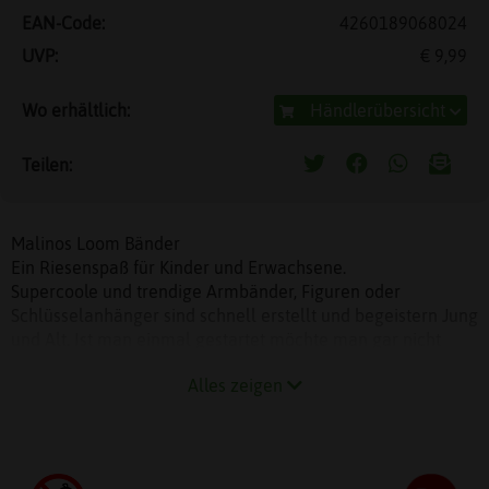
EAN-Code:
4260189068024
UVP:
€ 9,99
Wo erhältlich:
Händlerübersicht
Teilen:
Malinos Loom Bänder
Ein Riesenspaß für Kinder und Erwachsene.
Supercoole und trendige Armbänder, Figuren oder
Schlüsselanhänger sind schnell erstellt und begeistern Jung
und Alt. Ist man einmal gestartet möchte man gar nicht
mehr aufhören. Individueller Modeschmuck in den Vereins-
Alles zeigen
oder Landesfarben, als eigenes kreatives Muster oder nach
einer der vielen erhältlichen Anleitungen wird im
Handumdrehen für die ganze Familie selbst gestaltet und
gefertigt. Durch schnell erzielte Erfolgserlebnisse
überzeugen die MALINOS Loom Bands mit einem hohen