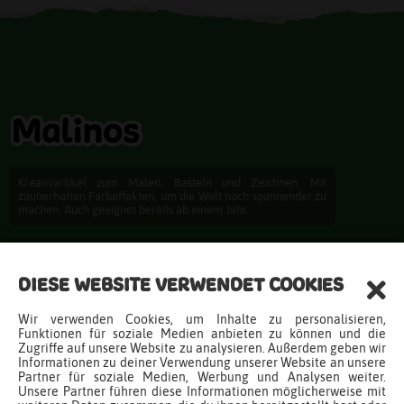
Kreativartikel zum Malen, Basteln und Zeichnen. Mit
zauberhaften Farbeffekten, um die Welt noch spannender zu
machen. Auch geeignet bereits ab einem Jahr.
Entdecken
DIESE WEBSITE VERWENDET COOKIES
Produkte
Wir verwenden Cookies, um Inhalte zu personalisieren,
Ideen
Funktionen für soziale Medien anbieten zu können und die
Zugriffe auf unsere Website zu analysieren. Außerdem geben wir
Downloads
Informationen zu deiner Verwendung unserer Website an unsere
Newsletter
Partner für soziale Medien, Werbung und Analysen weiter.
Unsere Partner führen diese Informationen möglicherweise mit