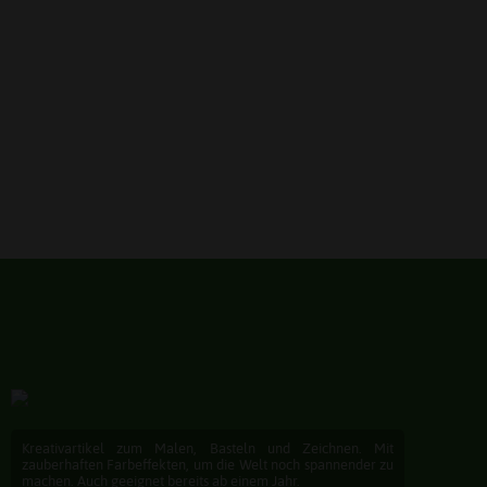
Kreativartikel zum Malen, Basteln und Zeichnen. Mit
zauberhaften Farbeffekten, um die Welt noch spannender zu
machen. Auch geeignet bereits ab einem Jahr.