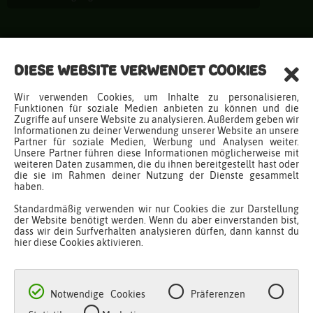
Entdecken
DIESE WEBSITE VERWENDET COOKIES
Produkte
Wir verwenden Cookies, um Inhalte zu personalisieren,
Ideen
Funktionen für soziale Medien anbieten zu können und die
Zugriffe auf unsere Website zu analysieren. Außerdem geben wir
Downloads
Informationen zu deiner Verwendung unserer Website an unsere
Newsletter
Partner für soziale Medien, Werbung und Analysen weiter.
Unsere Partner führen diese Informationen möglicherweise mit
Infos
weiteren Daten zusammen, die du ihnen bereitgestellt hast oder
die sie im Rahmen deiner Nutzung der Dienste gesammelt
haben.
Fragen & Antworten
Standardmäßig verwenden wir nur Cookies die zur Darstellung
Kontakt
der Website benötigt werden. Wenn du aber einverstanden bist,
dass wir dein Surfverhalten analysieren dürfen, dann kannst du
Über Malinos
hier diese Cookies aktivieren.
Katalog
B2B Shop
Händlerregistrierung
Notwendige Cookies
Präferenzen
Social Media